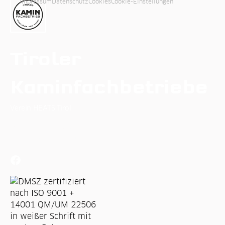
Impressum
Datenschutz
Cookies
Cookie-Einstellungen
Tiroler
Kaminfachbetriebe
Verein HEATS Tirol
Osterstein Puitweg 3
6471 Arzl im Pitztal