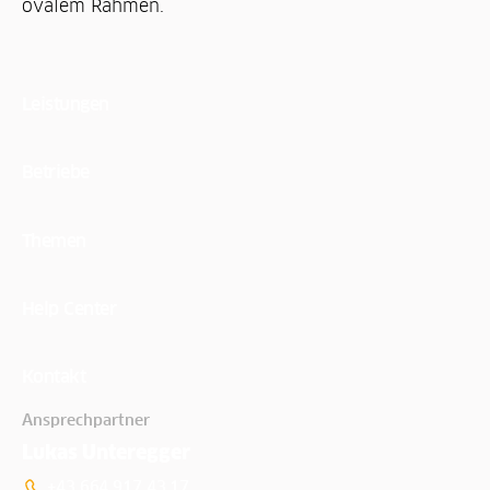
Leistungen
Betriebe
Themen
Help Center
Kontakt
Ansprechpartner
Lukas Unteregger
+43 664 917 43 17