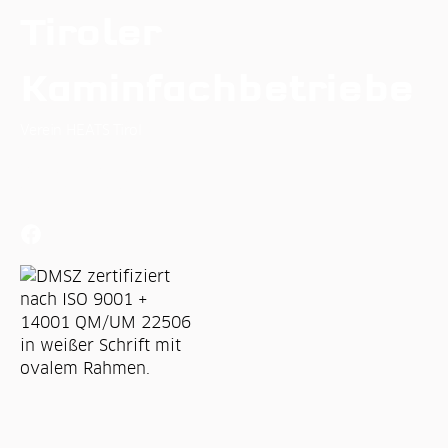
Tiroler
Kaminfachbetriebe
Verein HEATS Tirol
Osterstein Puitweg 3
6471 Arzl im Pitztal