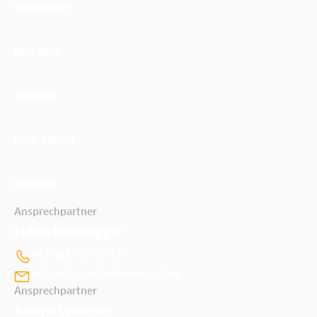
Leistungen
Betriebe
Themen
Help Center
Kontakt
Ansprechpartner
Lukas Unteregger
+43 664 917 43 17
office@kaminfachbetriebe.tirol
Ansprechpartner
Sascha Wimmer