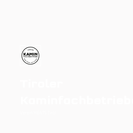
Tiroler
Kaminfachbetrieb
Verein HEATS Tirol
Osterstein Puitweg 3