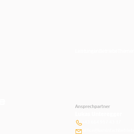
Leistungen
Betriebe
Theme
e
Ansprechpartner
Lukas Unteregger
+43 664 917 43 17
office@kaminfachbetriebe