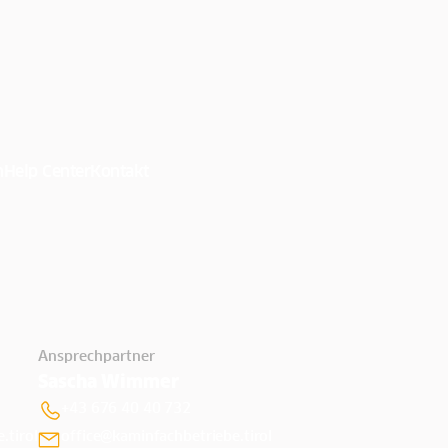
n
Help Center
Kontakt
Ansprechpartner
Sascha Wimmer
+43 676 40 40 732
.tirol
office@kaminfachbetriebe.tirol