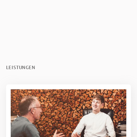
+436643346504
office@walterortner.at
Amraser Straße 59 6020 Innsbruck
Termin vereinbaren
LEISTUNGEN