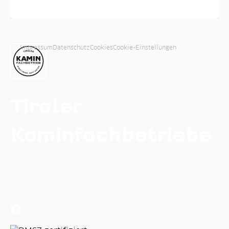
Impressum
Datenschutz
Cookies
Cookie-Einstellungen
Tiroler
Kaminfachbetriebe
Verein HEATS Tirol
Osterstein Puitweg 3
6471 Arzl im Pitztal