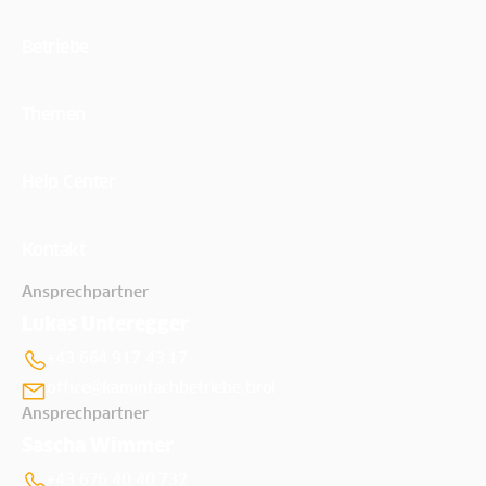
Betriebe
Themen
Help Center
Kontakt
Ansprechpartner
Lukas Unteregger
+43 664 917 43 17
office@kaminfachbetriebe.tirol
Ansprechpartner
Sascha Wimmer
+43 676 40 40 732