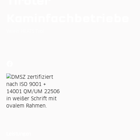
Tiroler
Kaminfachbetriebe
Verein HEATS Tirol
Osterstein Puitweg 3
6471 Arzl im Pitztal
Leistungen