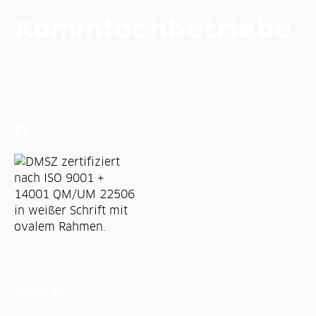
Kaminfachbetriebe
Verein HEATS Tirol
Osterstein Puitweg 3
6471 Arzl im Pitztal
Leistungen