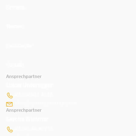
Betriebe
Themen
Help Center
Kontakt
Ansprechpartner
Lukas Unteregger
+43 664 917 43 17
office@kaminfachbetriebe.tirol
Ansprechpartner
Sascha Wimmer
+43 676 40 40 732