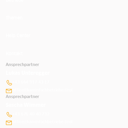
Themen
Help Center
Kontakt
Ansprechpartner
Lukas Unteregger
+43 664 917 43 17
office@kaminfachbetriebe.tirol
Ansprechpartner
Sascha Wimmer
+43 676 40 40 732
office@kaminfachbetriebe.tirol