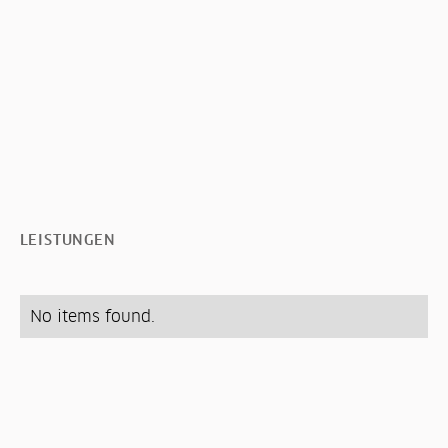
+436605281523
greil.elmar@gmail.com
Gschleiz 496 6542 Pfunds
Termin vereinbaren
LEISTUNGEN
No items found.