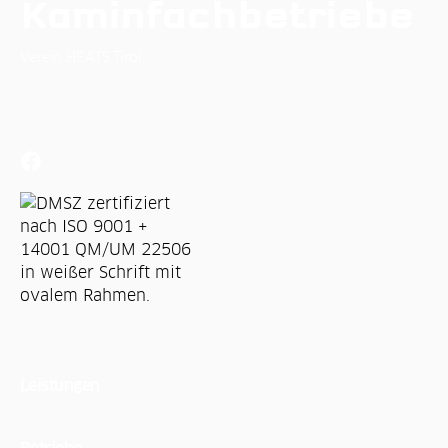
Kaminfachbetriebe
Verein HEATS Tirol
Osterstein Puitweg 3
6471 Arzl im Pitztal
Leistungen
Betriebe